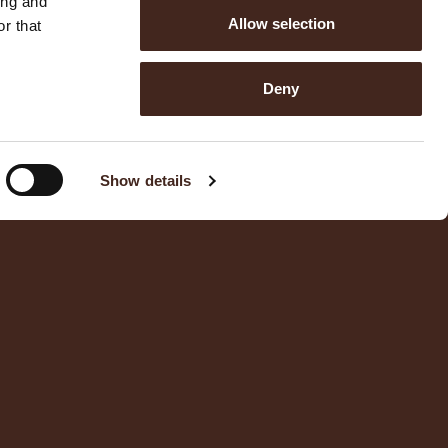
ing and
Allow selection
r that
Deny
Show details