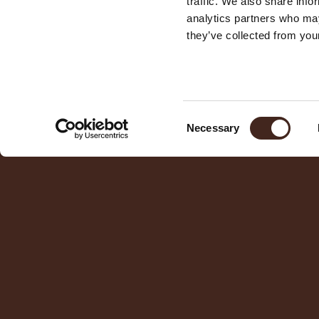
traffic. We also share info
analytics partners who may
they’ve collected from your
Consent
Necessary
Selection