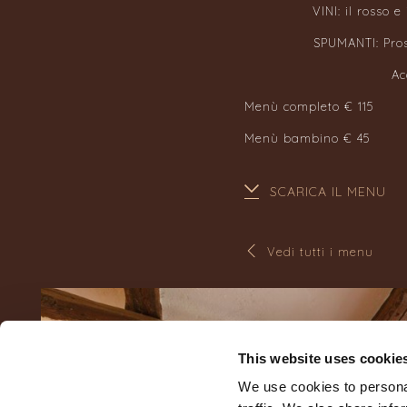
VINI: il rosso 
SPUMANTI: Pros
Ac
Menù completo € 115
Menù bambino € 45
SCARICA IL MENU
Vedi tutti i menu
This website uses cookie
We use cookies to personal