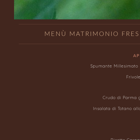
MENÙ MATRIMONIO FRES
AP
Spumante Millesimato s
Frivol
Crudo di Parma g
Insalata di Totano al