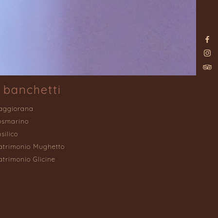
 banchetti
aggiorana
osmarino
silico
trimonio Mughetto
trimonio Glicine