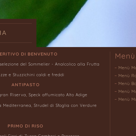
IA
ERITIVO DI BENVENUTO
Menù
elezione del Sommelier - Analcolico alla Frutta
Menù M
ezze e Stuzzichini caldi e freddi
Menù R
Menù Ba
ANTIPASTO
Menù Ma
ran Riserva, Speck affumicato Alto Adige
Menù Ma
la Mediterranea, Strudel di Sfoglia con Verdure
PRIMO DI RISO