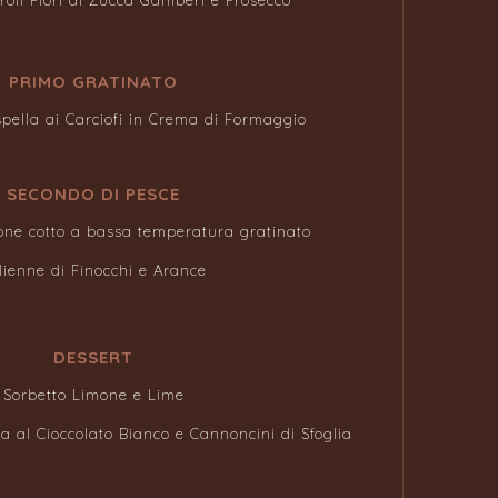
roli Fiori di Zucca Gamberi e Prosecco
PRIMO GRATINATO
spella ai Carciofi in Crema di Formaggio
SECONDO DI PESCE
one cotto a bassa temperatura gratinato
lienne di Finocchi e Arance
DESSERT
Sorbetto Limone e Lime
ta al Cioccolato Bianco e Cannoncini di Sfoglia