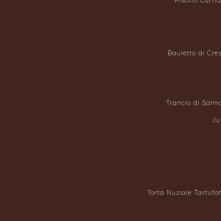
Risotto Carna
Bauletto di Cre
Trancio di Salm
Ju
Torta Nuziale Tartufa