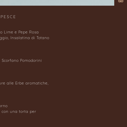
 PESCE
to Lime e Pepe Rosa
gio, Insalatina di Totano
e Scorfano Pomodorini
re alle Erbe aromatiche,
iorno
ce con una torta per