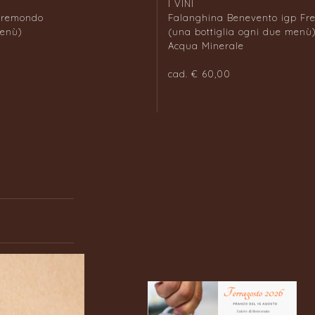
I VINI
 Fremondo
Falanghina Benevento igp F
menù)
(una bottiglia ogni due menù
Acqua Minerale
cad. € 60,00
i