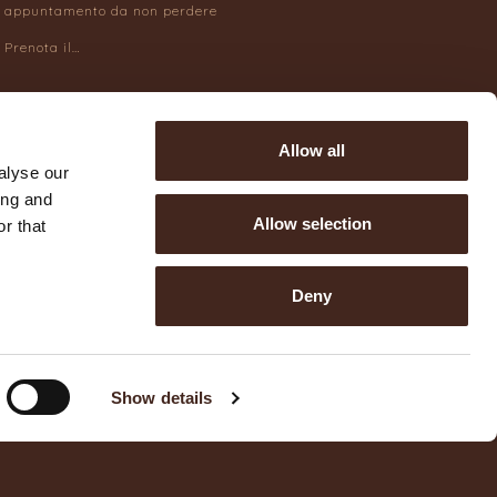
appuntamento da non perdere
Prenota il…
Allow all
alyse our
30/07/2026
ing and
Allow selection
r that
Deny
Show details