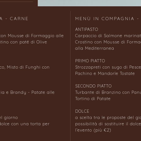
A - CARNE
MENÙ IN COMPAGNIA -
ANTIPASTO
 con Mousse di Formaggio alle
Carpaccio di Salmone marina
tino con paté di Olive
Crostino con Mousse di Formag
alla Mediterranea
PRIMO PIATTO
co, Misto di Funghi con
Strozzapreti con sugo di Pesc
Pachino e Mandorle Tostate
SECONDO PIATTO
ia e Brandy - Patate alle
Turbante di Branzino con Panu
Tortino di Patate
DOLCE
el giorno
a scelta tra le proposte del g
l dolce con una torta per
possibilità di sostituire il dol
l’evento (più €2)