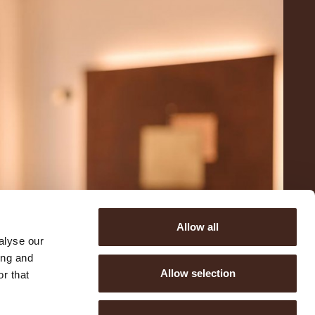
Allow all
alyse our
ing and
Allow selection
r that