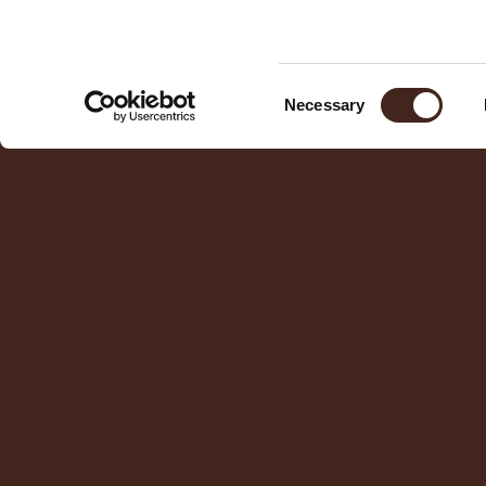
Consent
Necessary
Selection
Recensioni Google
4.5
Franca Ciozzani
★
★
★
★
★
Abbiamo soggiornato in questo 
piacevolmente colpiti da ogni piccolo p
inserito sia negli ambienti delle camere,
ristorante. Siamo stati coccolati da Ele
e per tutti i gusti, sia dolce, che salat
di casa. Complimenti a Marcello e Maria