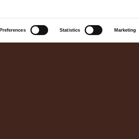
Preferences
Statistics
Marketing
SCRIVI UNA RECENSIONE
hotel 4 notti mei giorni di Natale e siamo stati
articolare che con gran cura i proprietari hanno
 che nelle sale dedicate alla 1^ colazione e al
na al mattino per la prima colazione, molto selezionata,
o. Ambiente pulitissimo, profumato, che sa di biancheria
 per questo gioiellino trovato quasi per caso.